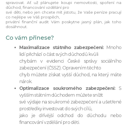
spravovat. Ať už plánujete koupi nemovitosti, spoření na
důchod, financování vzdělání pro
své děti, nebo jen chcete mít jistotu, že Vaše peníze pracují
co nejlépe ve Váš prospěch,
privátní finanční audit Vám poskytne jasný plán, jak toho
dosáhnout.
Co vám přinese?
Maximalizace státního zabezpečení:
Mnoho
lidí přichází o část svých důchodů kvůli
chybám v evidenci České správy sociálního
zabezpečení (ČSSZ). Opravením těchto
chyb můžete získat vyšší důchod, na který máte
nárok.
Optimalizace soukromého zabezpečení:
S
vyšším státním důchodem můžete snížit
své výdaje na soukromé zabezpečení a ušetřené
prostředky investovat do svých cílů,
jako je dřívější odchod do důchodu nebo
financování vzdělání pro děti.