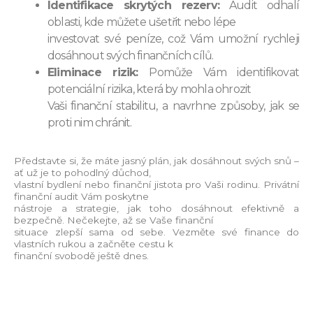
Identifikace skrytých rezerv:
Audit odhalí
oblasti, kde můžete ušetřit nebo lépe
investovat své peníze, což Vám umožní rychleji
dosáhnout svých finančních cílů.
Eliminace rizik:
Pomůže Vám identifikovat
potenciální rizika, která by mohla ohrozit
Vaši finanční stabilitu, a navrhne způsoby, jak se
proti nim chránit.
Představte si, že máte jasný plán, jak dosáhnout svých snů –
ať už je to pohodlný důchod,
vlastní bydlení nebo finanční jistota pro Vaši rodinu. Privátní
finanční audit Vám poskytne
nástroje a strategie, jak toho dosáhnout efektivně a
bezpečně. Nečekejte, až se Vaše finanční
situace zlepší sama od sebe. Vezměte své finance do
vlastních rukou a začněte cestu k
finanční svobodě ještě dnes.