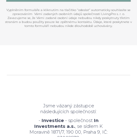
Vyplněním formuláře a kliknutím na tlačítko “odeslat” automaticky souhlasíte se
zpracováním Vámi zadaných osobních údajů společností LivingPro s. r. o.
Zavazujeme se, že Vámi zadané osobní údaje nebudou nikdy poskytnuty třetím
stranám a budou použity pouze ke zpětnému kontaktu. Údaje, které poskytnete v
tomto formuláři nebudou nikde dlouhodobě uchovávány.
Jsme vázaný zástupce
následujících společností:
-
Investice
- společnost
In
Investments a.s.
, se sídlem K
Moravině 1871/7, 190 00, Praha 9, IČ: