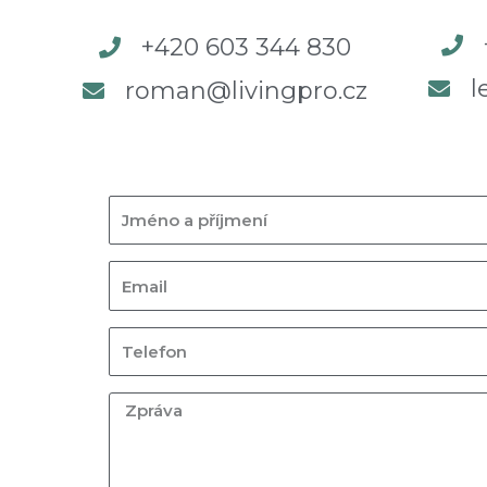
+420 603 344 830
l
roman@livingpro.cz