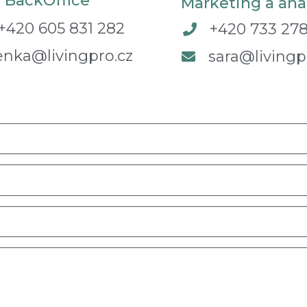
BackOffice
Marketing a ana
+420 605 831 282
+420 733 278
enka@livingpro.cz
sara@livingp