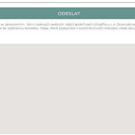
ODESLAT
e se zpracováním Vámi zadaných osobních údajů společností LivingPro s. r. o. Zavazuje
e ke zpětnému kontaktu. Údaje, které poskytnete v tomto formuláři nebudou nikde dlo