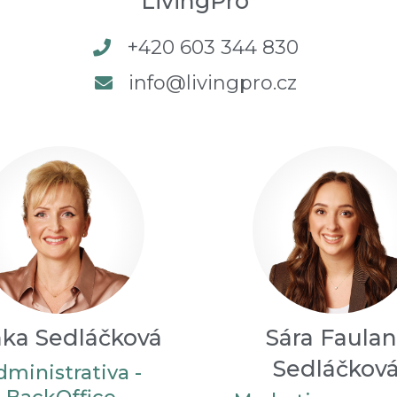
LivingPro
+420 603 344 830
info@livingpro.cz
ka Sedláčková
Sára Faulan
Sedláčkov
dministrativa -