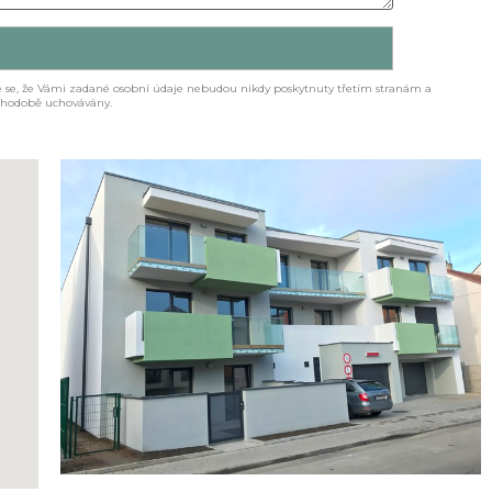
me se, že Vámi zadané osobní údaje nebudou nikdy poskytnuty třetím stranám a
uhodobě uchovávány.