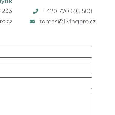
lytik
 233
+420 770 695 500
ro.cz
tomas@livingpro.cz