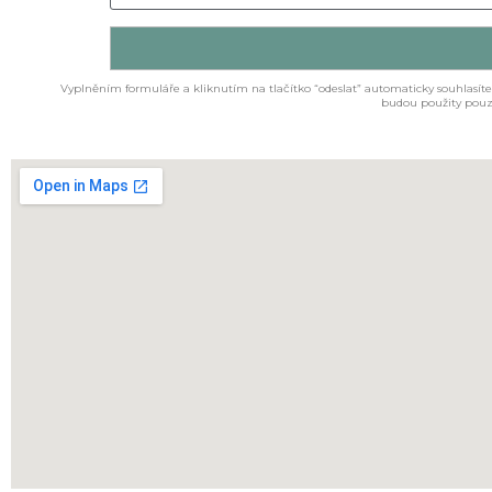
Vyplněním formuláře a kliknutím na tlačítko “odeslat” automaticky souhlasít
budou použity pouz