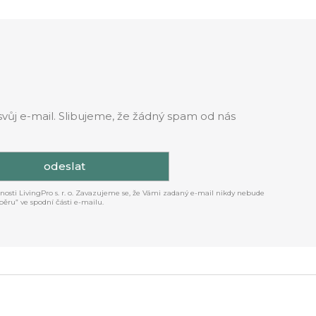
svůj e-mail. Slibujeme, že žádný spam od nás
odeslat
osti LivingPro s. r. o. Zavazujeme se, že Vámi zadaný e-mail nikdy nebude
ěru” ve spodní části e-mailu.