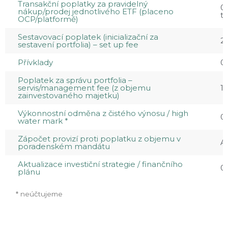
Transakční poplatky za pravidelný
0
nákup/prodej jednotlivého ETF (placeno
t
OCP/platformě)
Sestavovací poplatek (inicializační za
2
sestavení portfolia) – set up fee
Přívklady
0
Poplatek za správu portfolia –
servis/management fee (z objemu
1,
zainvestovaného majetku)
Výkonnostní odměna z čistého výnosu / high
0
water mark *
Zápočet provizí proti poplatku z objemu v
A
poradenském mandátu
Aktualizace investiční strategie / finančního
0
plánu
* neúčtujeme