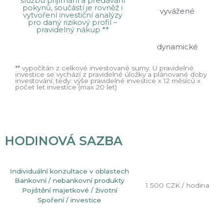
službu přijímání a předávání
pokynů, součástí je rovněž i
vyvážené
vytvoření investiční analýzy
pro daný rizikový profil –
pravidelný nákup **
dynamické
** vypočítán z celkové investované sumy. U pravidelné
investice se vychází z pravidelné úložky a plánované doby
investování, tedy: výše pravidelné investice x 12 měsíců x
počet let investice (max 20 let)
HODINOVÁ SAZBA
Individuální konzultace v oblastech
Bankovní / nebankovní produkty
1 500 CZK / hodina
Pojištění majetkové / životní
Spoření / investice